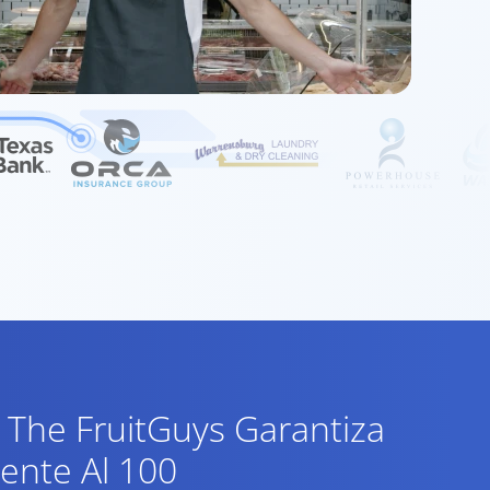
 The FruitGuys Garantiza
iente Al 100