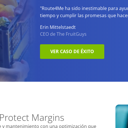
"Route4Me ha sido inestimable para ayud
tiempo y cumplir las promesas que hacem
Erin Mittelstaedt
CEO de The FruitGuys
VER CASO DE ÉXITO
 Protect Margins
e y mantenimiento con una optimización que