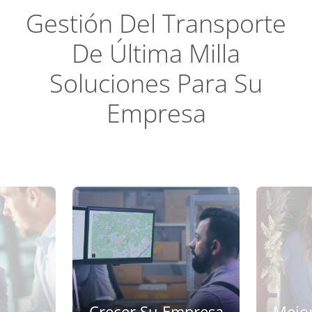
Gestión Del Transporte
Perspec
De Última Milla
Soluciones Para Su
Empresa
Crecer Su Empresa
Mejor