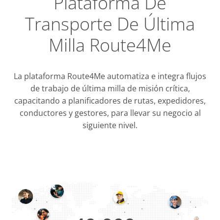
Plataforma De
Transporte De Última
Milla Route4Me
La plataforma Route4Me automatiza e integra flujos
de trabajo de última milla de misión crítica,
capacitando a planificadores de rutas, expedidores,
conductores y gestores, para llevar su negocio al
siguiente nivel.
Integraci
OMS & T
ERP & CRM