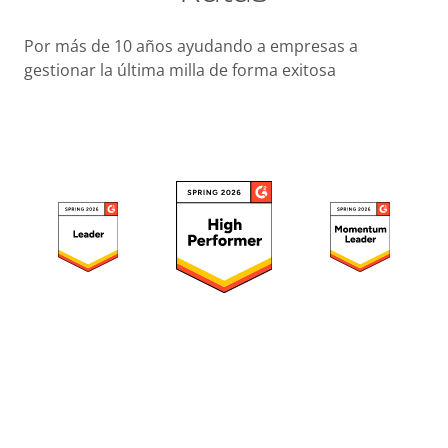
Por más de 10 años ayudando a empresas a
Busines
gestionar la última milla de forma exitosa
Operacio
Custome
Experien
Strategic
Operation