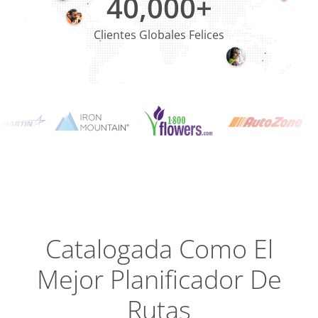
40,000+
Clientes Globales Felices
Planning
Optimizat
Dispatch
Trackin
Catalogada Como El
Mejor Planificador De
Condu
Efficien
Rutas