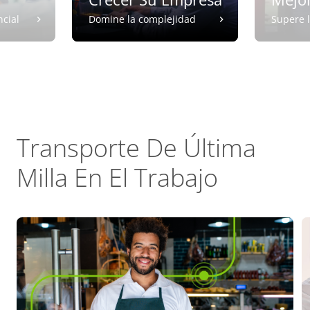
ncial
Domine la complejidad
Supere l
Transporte De Última
Milla En El Trabajo